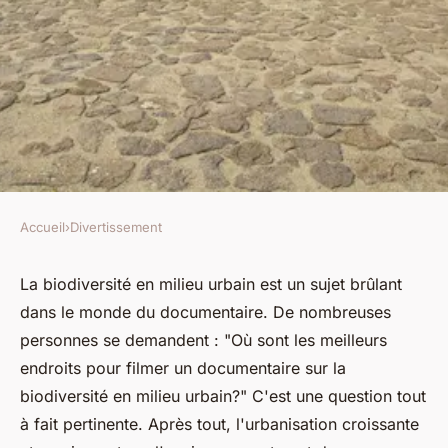
Accueil
›
Divertissement
DIVERTISSEMENT
Quels sont les meilleurs
La biodiversité en milieu urbain est un sujet brûlant
dans le monde du documentaire. De nombreuses
endroits pour filmer un
personnes se demandent : "Où sont les meilleurs
documentaire sur la
endroits pour filmer un documentaire sur la
biodiversité en milieu urbain?
biodiversité en milieu urbain?" C'est une question tout
à fait pertinente. Après tout, l'urbanisation croissante
Ali
•
5 juin 2024
•
6 min de lecture