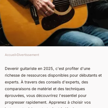
Accueil
›
Divertissement
DIVERTISSEMENT
Guitare expert : les
Devenir guitariste en 2025, c'est profiter d'une
richesse de ressources disponibles pour débutants et
incontournables pour
experts. À travers des conseils d'experts, des
débutants en 2025
comparaisons de matériel et des techniques
éprouvées, vous découvrirez l'essentiel pour
Ali
•
7 avril 2025
•
5 min de lecture
progresser rapidement. Apprenez à choisir vos