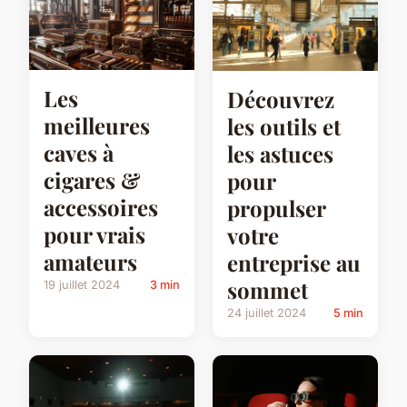
Les
Découvrez
meilleures
les outils et
caves à
les astuces
cigares &
pour
accessoires
propulser
pour vrais
votre
amateurs
entreprise au
sommet
19 juillet 2024
3 min
24 juillet 2024
5 min