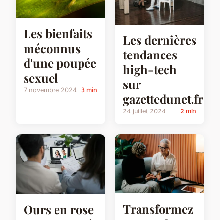
Les bienfaits
Les dernières
méconnus
tendances
d'une poupée
high-tech
sexuel
sur
7 novembre 2024
3 min
gazettedunet.fr
24 juillet 2024
2 min
Transformez
Ours en rose