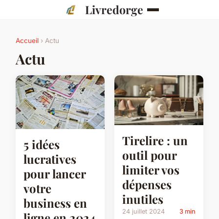
Livredorge
Accueil
› Actu
Actu
Tirelire : un
5 idées
outil pour
lucratives
limiter vos
pour lancer
dépenses
votre
inutiles
business en
24 juillet 2024
3 min
ligne en 2024