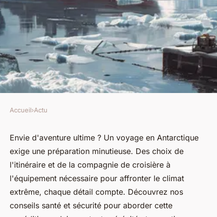
Accueil
›
Actu
ACTU
Voyage en Antarctique : tous
Envie d'aventure ultime ? Un voyage en Antarctique
exige une préparation minutieuse. Des choix de
les conseils pour bien se
l'itinéraire et de la compagnie de croisière à
préparer
l'équipement nécessaire pour affronter le climat
extrême, chaque détail compte. Découvrez nos
Ali
•
23 juillet 2024
•
3 min de lecture
conseils santé et sécurité pour aborder cette