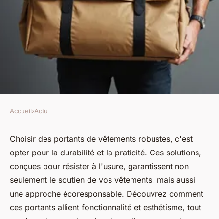
Accueil
›
Actu
ACTU
Portants de vêtements
Choisir des portants de vêtements robustes, c'est
opter pour la durabilité et la praticité. Ces solutions,
robustes : un choix durable et
conçues pour résister à l'usure, garantissent non
pratique
seulement le soutien de vos vêtements, mais aussi
une approche écoresponsable. Découvrez comment
Ali
•
13 avril 2025
•
5 min de lecture
ces portants allient fonctionnalité et esthétisme, tout