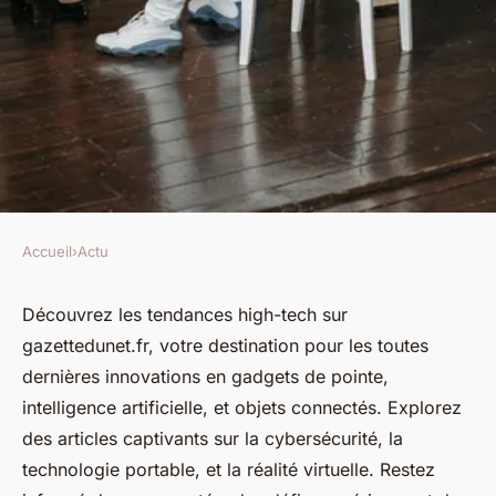
Accueil
›
Actu
ACTU
Les dernières tendances high-
Découvrez les tendances high-tech sur
gazettedunet.fr, votre destination pour les toutes
tech sur gazettedunet.fr
dernières innovations en gadgets de pointe,
intelligence artificielle, et objets connectés. Explorez
Ali
•
24 juillet 2024
•
2 min de lecture
des articles captivants sur la cybersécurité, la
technologie portable, et la réalité virtuelle. Restez