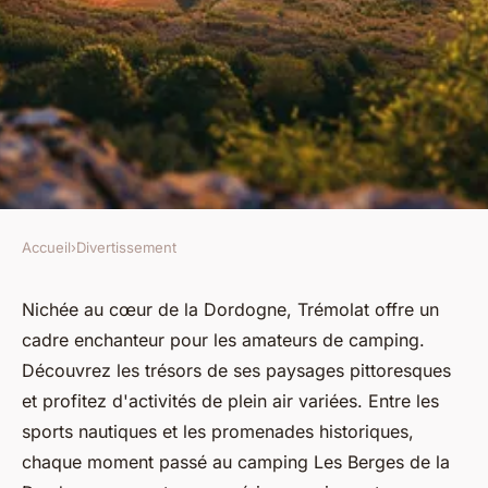
Accueil
›
Divertissement
DIVERTISSEMENT
Découvrez le charme du
Nichée au cœur de la Dordogne, Trémolat offre un
cadre enchanteur pour les amateurs de camping.
camping dordogne à trémolat
Découvrez les trésors de ses paysages pittoresques
et profitez d'activités de plein air variées. Entre les
Ali
•
24 juillet 2024
•
2 min de lecture
sports nautiques et les promenades historiques,
chaque moment passé au camping Les Berges de la