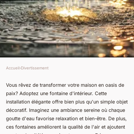
Accueil
›
Divertissement
DIVERTISSEMENT
Fontaine d'intérieur :
Vous rêvez de transformer votre maison en oasis de
paix? Adoptez une fontaine d'intérieur. Cette
transformez votre maison en
installation élégante offre bien plus qu'un simple objet
oasis de paix
décoratif. Imaginez une ambiance sereine où chaque
goutte d'eau favorise relaxation et bien-être. De plus,
Ali
•
24 juillet 2024
•
2 min de lecture
ces fontaines améliorent la qualité de l'air et ajoutent