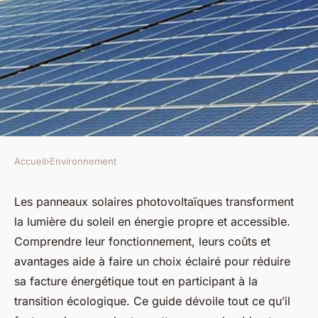
Accueil
›
Environnement
ENVIRONNEMENT
Panneau solaire
Les panneaux solaires photovoltaïques transforment
la lumière du soleil en énergie propre et accessible.
photovoltaïque : votre guide
Comprendre leur fonctionnement, leurs coûts et
pour un avenir vert
avantages aide à faire un choix éclairé pour réduire
sa facture énergétique tout en participant à la
Ali
•
13 octobre 2025
•
5 min de lecture
transition écologique. Ce guide dévoile tout ce qu’il